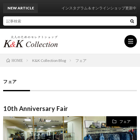
NEW ARTICLE
インスタグラム＆オンラインショップ更新中
K&K Collection Blog
フェア
HOME
HOM
フェア
INF
10th Anniversary Fair
BRA
フェア
LIST
BLO