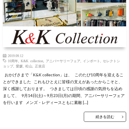
Yaho
ONLI
SHO
INST
2019.09.12
10周年
,
K&K collection
,
アニバーサリーフェア
,
インポート
,
セレクトシ
ョップ
,
愛媛
,
松山
,
正規店
おかげさまで「K&K collection」は、 このたび10周年を迎えるこ
とができました これもひとえに皆様の支えがあったからこそと、
深く感謝しております。 つきましては日頃の感謝の気持ちを込め
まして、 9月14日(土)～9月23日(月)の期間、アニバーサリーフェア
を行います メンズ・レディースともに素敵 […]
続きを読む