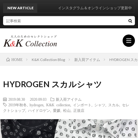
NEW ARTICLE
インスタグラム＆オンラインショップ更新中
K&K Collection Blog
新入荷アイテム
HYDROGEN 
HOME
HOM
HYDROGEN スカルシャツ
INF
2019.08.30
2020.09.03
新入荷アイテム
2019年秋冬
,
hydrogen
,
K&K collection
,
インポート
,
シャツ
,
スカル
,
セレ
BRA
クトショップ
,
ハイドロゲン
,
愛媛
,
松山
,
正規店
LIST
BLO