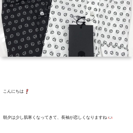
Yaho
ONLI
SHO
INST
こんにちは
朝夕は少し肌寒くなってきて、長袖が恋しくなりますね