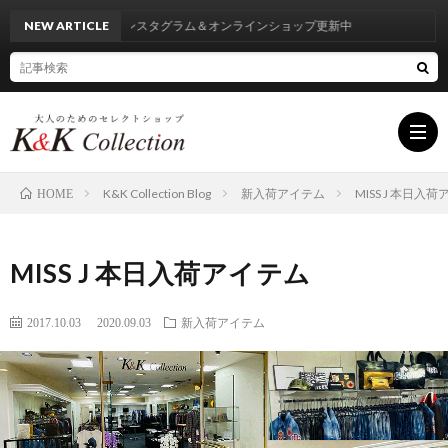
NEW ARTICLE
インスタグラム＆オンラインショップ更新中
K&K Collection Blog
新入荷アイテム
MISS J 本日入
HOME
HOM
MISS J 本日入荷アイテム
INF
2017.10.03
2020.09.03
新入荷アイテム
BRA
LIST
BLO