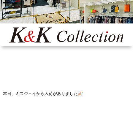
Yaho
ONLI
SHO
INST
本日、ミスジェイから入荷がありました