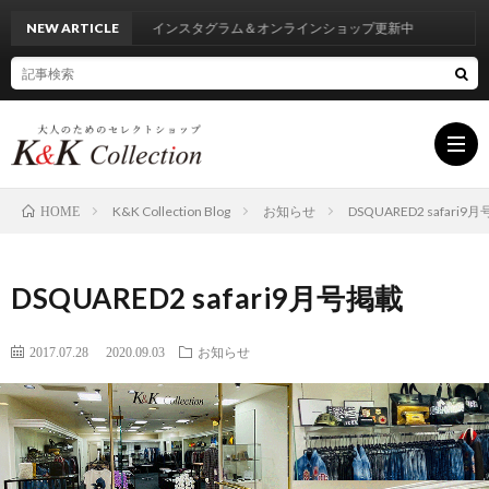
NEW ARTICLE
インスタグラム＆オンラインショップ更新中
K&K Collection Blog
お知らせ
DSQUARED2 safari9
HOME
HOM
DSQUARED2 safari9月号掲載
INF
2017.07.28
2020.09.03
お知らせ
BRA
LIST
BLO