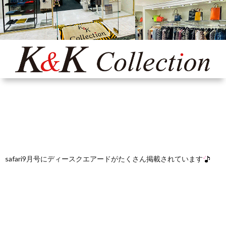
Yaho
ONLI
SHO
INST
safari9月号にディースクエアードがたくさん掲載されています