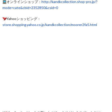
オンラインショップ：
http://kandkcollection.shop-pro.jp/?
mode=cate&cbid=2352850&csid=0
Yahooショッピング：
store.shopping.yahoo.co.jp/kandkcollection/moorer2fa5.html