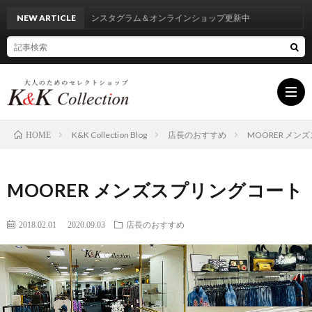
NEW ARTICLE
インスタグラム＆オンラインショップ更新中
K&K Collection Blog
店長のおすすめ
MOORER メン
HOME
HOM
MOORER メンズスプリングコート
INF
2018.02.01
2020.09.03
店長のおすすめ
BRA
LIST
BLO