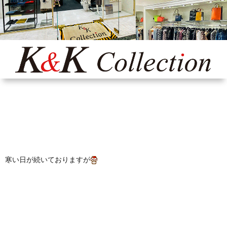
Yaho
ONLI
SHO
INST
寒い日が続いておりますが