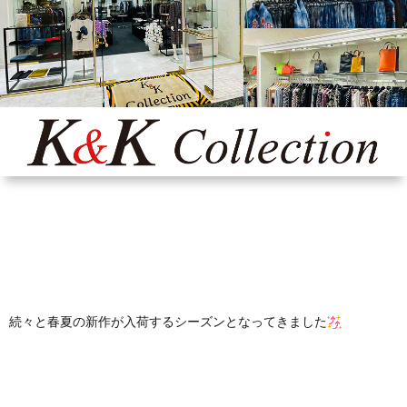
Yaho
ONLI
SHO
INST
続々と春夏の新作が入荷するシーズンとなってきました