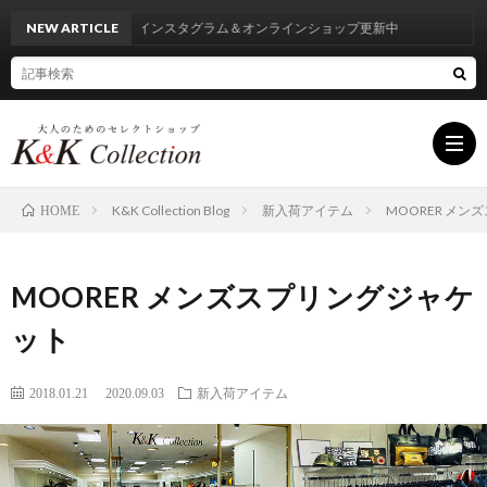
NEW ARTICLE
インスタグラム＆オンラインショップ更新中
K&K Collection Blog
新入荷アイテム
MOORER メ
HOME
HOM
MOORER メンズスプリングジャケ
INF
ット
BRA
2018.01.21
2020.09.03
新入荷アイテム
LIST
BLO