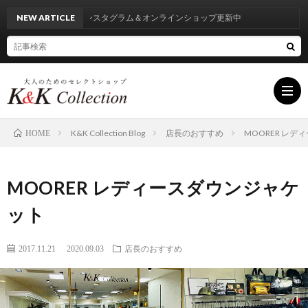
NEW ARTICLE
インスタグラム＆オンラインショップ更新中
K&K Collection Blog
店長のおすすめ
MOORER レ
HOME
HOM
MOORER レディースダウンジャケ
INF
ット
BRA
2017.11.21
2020.09.03
店長のおすすめ
LIST
BLO