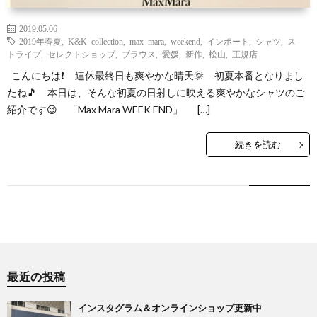
2019.05.06
2019年春夏
,
K&K collection
,
max mara
,
weekend
,
インポート
,
シャツ
,
ス
トライプ
,
セレクトショップ
,
ブラウス
,
愛媛
,
新作
,
松山
,
正規店
こんにちは❗ 連休最終日も爽やかな晴天🌞 初夏本番となりまし
たね🎵 本日は、そんな初夏の日射しに映える爽やかなシャツのご
紹介です😉 「Max Mara WEEK END」 […]
続きを読む
最近の投稿
インスタグラム＆オンラインショップ更新中