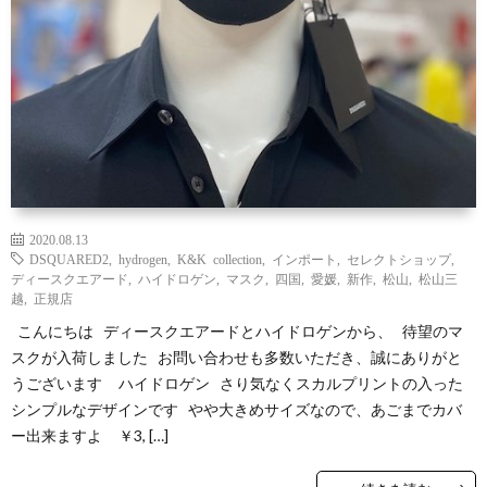
2020.08.13
DSQUARED2
,
hydrogen
,
K&K collection
,
インポート
,
セレクトショップ
,
ディースクエアード
,
ハイドロゲン
,
マスク
,
四国
,
愛媛
,
新作
,
松山
,
松山三
越
,
正規店
こんにちは ディースクエアードとハイドロゲンから、 待望のマ
スクが入荷しました お問い合わせも多数いただき、誠にありがと
うございます ハイドロゲン さり気なくスカルプリントの入った
シンプルなデザインです やや大きめサイズなので、あごまでカバ
ー出来ますよ ￥3, […]