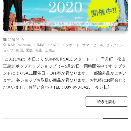
2020.06.19
K&K collection
,
SUMMER SALE
,
インポート
,
サマーセール
,
セレクトシ
ョップ
,
四国
,
愛媛
,
松山
,
正規店
こんにちは 本日より SUMMER SALE スタート！！ 千舟町・松山
三越3Fポップアップショップ（～6月29日）同時開催中です ※ブラ
ンドによりSALE開催日・OFF率が異なります。一部除外品がござい
ます。 各ショップお取扱い商品が異なります。お気軽にお問合せく
ださいませ。 お問い合わせTEL：089-993-5425 今シ […]
続きを読む