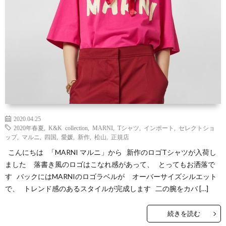
2020.04.25
2020年春夏
,
K&K collection
,
MARNI
,
Tシャツ
,
インポート
,
セレクトショ
ップ
,
マルニ
,
四国
,
愛媛
,
新作
,
松山
,
正規店
こんにちは 「MARNI マルニ」から 新作のロゴTシャツが入荷し
ました 落書き風のロゴはこなれ感があって、 とってもお洒落で
す バックにはMARNIのロゴラベルが オーバーサイズシルエット
で、 トレンド感のあるスタイルが完成します 二の腕をカバ […]
続きを読む