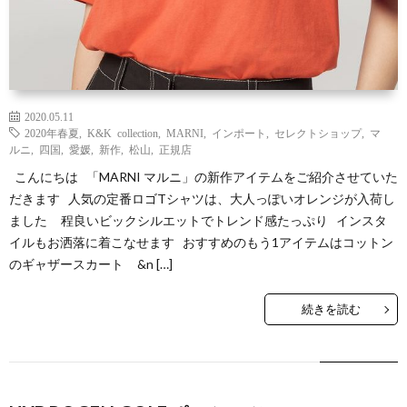
2020.05.11
2020年春夏
,
K&K collection
,
MARNI
,
インポート
,
セレクトショップ
,
マ
ルニ
,
四国
,
愛媛
,
新作
,
松山
,
正規店
こんにちは 「MARNI マルニ」の新作アイテムをご紹介させていた
だきます 人気の定番ロゴTシャツは、大人っぽいオレンジが入荷し
ました 程良いビックシルエットでトレンド感たっぷり インスタ
イルもお洒落に着こなせます おすすめのもう1アイテムはコットン
のギャザースカート &n […]
続きを読む