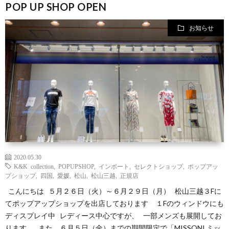
POP UP SHOP OPEN
お知らせ
2020.05.30
K&K collection
,
POPUPSHOP
,
インポート
,
セレクトショップ
,
ポップアッ
プショップ
,
四国
,
愛媛
,
松山
,
松山三越
,
正規店
こんにちは ５月２６日（火）～６月２９日（月） 松山三越３Fに
てポップアップショップを出店しております １Fのウィンドウにも
ディスプレイ中 レディース中心ですが、 一部メンズも展開してお
ります。 また、６月５日（金）までの期間限定で「MISSONI ミッ