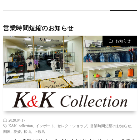
営業時間短縮のお知らせ
お知らせ
2020.04.17
K&K collection
,
インポート
,
セレクトショップ
,
営業時間短縮のお知らせ
,
四国
,
愛媛
,
松山
,
正規店