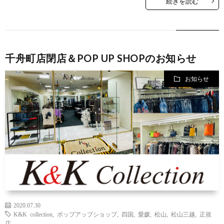
続きを読む
千舟町店閉店＆POP UP SHOPのお知らせ
お知らせ
2020.07.30
K&K collection
,
ポップアップショップ
,
四国
,
愛媛
,
松山
,
松山三越
,
正規
店