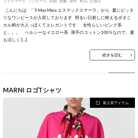
ックスマーラ
,
ワンピース
,
四国
,
愛媛
,
新作
,
松山
,
正規店
こんにちは 「`S Max Mara エスマックスマーラ」から 夏にピッタ
リなワンピースが入荷しております 明るい日射しに映えるボタニ
カル柄が大人っぽくてエレガントです 女性らしいピンク系
と。。。 ヘルシーなイエロー系 薄手のコットン100％なので、夏
も涼しく […]
続きを読む
MARNI ロゴTシャツ
新入荷アイテム