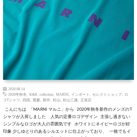
Yaho
ONLI
SHO
INST
2020.08.14
2020年秋冬
,
K&K collection
,
MARNI
,
インポート
,
セレクトショップ
,
ロ
ゴTシャツ
,
四国
,
愛媛
,
新作
,
松山
,
松山三越
,
正規店
こんにちは 「MARNI マルニ」から 2020年秋冬新作のメンズのT
シャツが入荷しました 人気の定番ロゴデザイン 主張し過ぎない
シンプルなロゴが大人の雰囲気です ホワイトにネイビーロゴが好
印象 少しゆとりのあるシルエットに仕上がっており、 一枚でもイ