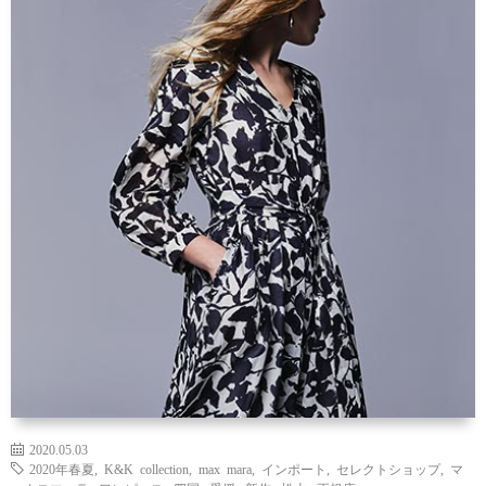
2020.05.03
2020年春夏
,
K&K collection
,
max mara
,
インポート
,
セレクトショップ
,
マ