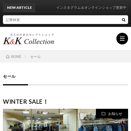
NEW ARTICLE
インスタグラム＆オンラインショップ更新中
セール
HOME
HOM
セール
INF
WINTER SALE！
BRA
お知らせ
LIST
BLO