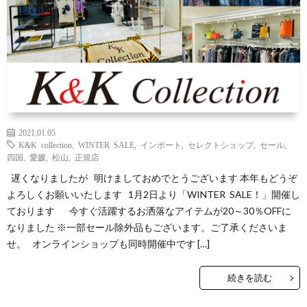
Yaho
ONLI
SHO
INST
2021.01.05
K&K collection
,
WINTER SALE
,
インポート
,
セレクトショップ
,
セール
,
四国
,
愛媛
,
松山
,
正規店
遅くなりましたが 明けましておめでとうございます 本年もどうぞ
よろしくお願いいたします 1月2日より「WINTER SALE！」開催し
ております 今すぐ活躍するお洒落なアイテムが20～30％OFFに
なりました ※一部セール除外品もございます。ご了承くださいま
せ。 オンラインショップも同時開催中です […]
続きを読む