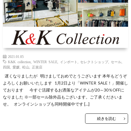
Yaho
ONLI
SHO
INST
2021.01.05
K&K collection
,
WINTER SALE
,
インポート
,
セレクトショップ
,
セール
,
四国
,
愛媛
,
松山
,
正規店
遅くなりましたが 明けましておめでとうございます 本年もどうぞ
よろしくお願いいたします 1月2日より「WINTER SALE！」開催し
ております 今すぐ活躍するお洒落なアイテムが20～30％OFFに
なりました ※一部セール除外品もございます。ご了承くださいま
せ。 オンラインショップも同時開催中です […]
続きを読む