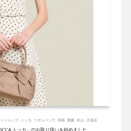
クトショップ
,
トッカ
,
リボンバッグ
,
四国
,
愛媛
,
松山
,
正規店
OCCA トッカ」のお取り扱いを始めました