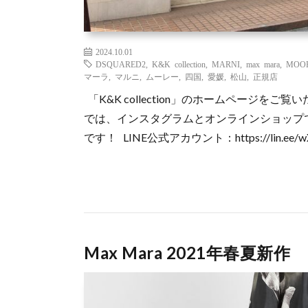
2024.10.01
DSQUARED2
,
K&K collection
,
MARNI
,
max mara
,
MOO
マーラ
,
マルニ
,
ムーレー
,
四国
,
愛媛
,
松山
,
正規店
「K&K collection」のホームページをご覧い
では、インスタグラムとオンラインショップで
です！ LINE公式アカウント：https://lin.ee
Max Mara 2021年春夏新作