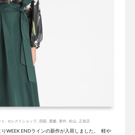
ート
,
セレクトショップ
,
四国
,
愛媛
,
新作
,
松山
,
正規店
」よりWEEK ENDラインの新作が入荷しました。 軽や