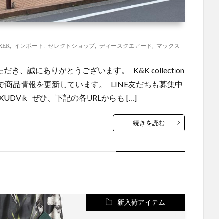
RER
,
インポート
,
セレクトショップ
,
ディースクエアード
,
マックス
ただき、誠にありがとうございます。 K&K collection
商品情報を更新しています。 LINE友だちも募集中
/wXUDVik ぜひ、下記の各URLからも […]
続きを読む
新入荷アイテム