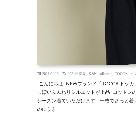
2021.01.13
2021年春夏
,
K&K collection
,
TOCCA
,
イ
こんにちは NEWブランド「TOCCA トッ
っぽいふんわりシルエットが上品 コットン
シーズン着ていただけます 一枚でさっと着
のに […]