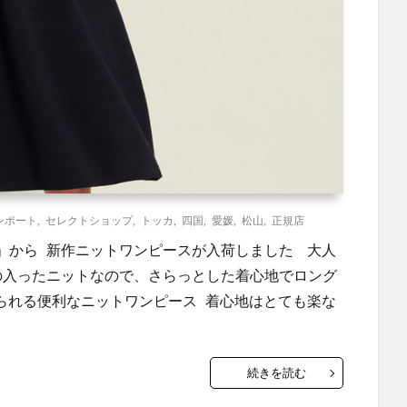
ンポート
,
セレクトショップ
,
トッカ
,
四国
,
愛媛
,
松山
,
正規店
カ」から 新作ニットワンピースが入荷しました 大人
の入ったニットなので、さらっとした着心地でロング
られる便利なニットワンピース 着心地はとても楽な
続きを読む